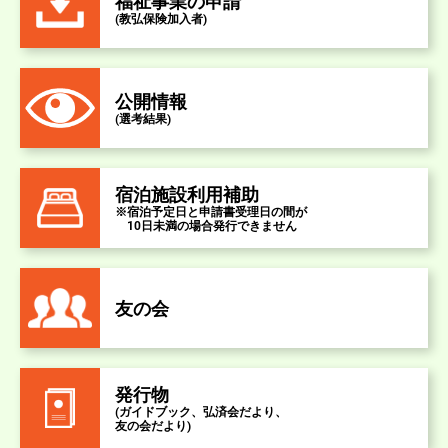
福祉事業の申請
(教弘保険加入者)
公開情報
(選考結果)
宿泊施設利用補助
※宿泊予定日と申請書受理日の間が
10日未満の場合発行できません
友の会
発行物
(ガイドブック、弘済会だより、
友の会だより)