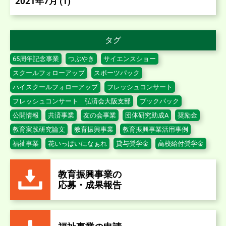
2021年7月 (1)
タグ
65周年記念事業
つぶやき
サイエンスショー
スクールフォローアップ
スポーツパック
ハイスクールフォローアップ
フレッシュコンサート
フレッシュコンサート 弘済会大阪支部
ブックパック
公開情報
共済事業
友の会事業
団体研究助成A
奨励金
教育実践研究論文
教育振興事業
教育振興事業活用事例
福祉事業
花いっぱいになぁれ
貸与奨学金
高校給付奨学金
教育振興事業の
応募・成果報告