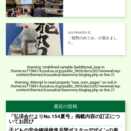
2021年08月31日
「能勢のめぐみ」が届きまし
た。
Warning
: Undefined variable $additional_loop in
/home/xs773861/kyoukou.or.jp/public_html/docs2021renewal/wp-
content/themes/kousaikai/taxonomy-blogtag.php
on line
21
Warning
: Attempt to read property "max_num_pages" on null in
/home/xs773861/kyoukou.or.jp/public_html/docs2021renewal/wp-
content/themes/kousaikai/taxonomy-blogtag.php
on line
21
最近の投稿
「弘済会だよりNo.154夏号」掲載内容の訂正につ
いてお詫び
子どもの安全確保推進月間ポスターデザインの表